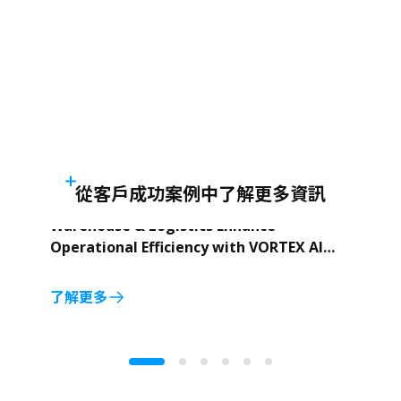
從客戶成功案例中了解更多資訊
Warehouse & Logistics Enhance
Operational Efficiency with VORTEX AI
Cloud-Surveillance
了解更多