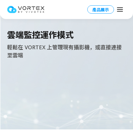
產品展示
雲端監控運作模式
輕鬆在 VORTEX 上管理現有攝影機，或直接連接
至雲端
Taiwan HQ - 繁體中文
Global – English
產品
North America – English
VORTEX 總覽
應用場景
Taiwan HQ - 繁體中文
VORTEX平台
應用場景總覽
資源
Japan - 日本語
運作模式
產業應用
合作夥伴
VORTEX AI
更多資訊
校園