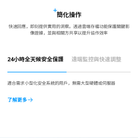
簡化操作
快速回應，即刻提供實用的洞察。透過雲端存檔功能保護關鍵影
像證據，並與相關方共享以提升協作效率
24小時全天候安全保護
遠端監控與快速調整
適合需求小型化安全系統的用戶，無需大型硬體或伺服器
了解更多
了解更多
了解更多
了解更多