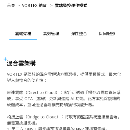
雲端轉型
關於我們
首頁
VORTEX 總覽
雲端監控運作模式
客戶案例
速食餐飲與零售
網路安全
VORTEX 部落格
物流與倉儲業
User Portal
Partner Portal
行動化管理
最新活動
物業管理
整合應用
雲端架構
高效管理
彈性整合
保固服務
收費方案
功能應用
產品最新消息
下載中心
門禁管理
產品總覽
電子書與白皮書
混合雲架構
產品
行銷資料
VORTEX 是理想的混合雲解決方案選擇，提供兩種模式，最大化
攝影機
導入與整合的便利性：
支援文件與工具
整合周邊設備
技術支援
直連雲端（Direct to Cloud）：客戶可透過手機存取雲端管理系
統，享受 OTA（無線）更新與進階 AI 功能。此方案免除複雜的
網路錄影機
經銷資訊
硬體成本，並可透過雲端擴充持續獲得功能升級。
配件
知識庫
橋接上雲（Bridge to Cloud）：將既有的監控系統連接至雲端，
無需更換攝影機。
聯絡我們
1. 第三方 ONVIF 攝影機可透過相容的 NVR 連接至雲端。