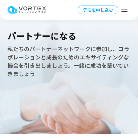
デモを申し込む
パートナーになる
私たちのパートナーネットワークに参加し、コラ
ボレーションと成長のためのエキサイティングな
Japan - 日本語
機会を引き出しましょう。一緒に成功を築いてい
Global – English
きましょう
製品一覧
North America – English
プラットフォーム概要
ソリューション
Taiwan HQ - 繁體中文
プラットフォーム
ソリューション概要
リソース
Japan - 日本語
運用管理
業界別ソリューション
パートナー情報
VORTEX AI
詳細情報
教育業界