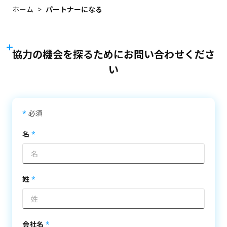
クラウドの移行
会社概要
ホーム
パートナーになる
導入事例
小売業
サイバーセキュリティ
VORTEXブログ
物流・倉庫業
ユーザーポータル
パートナーポータル
モバイル対応
イベント・キャンペーン
不動産管理
協力の機会を探るためにお問い合わせくださ
統合ソリューション
価格表
導入事例別ソリューション
い
最新情報
ダウンロードセンター
アクセス管理
製品概要
電子書・ホワイトペーパー
*
必須
製品情報
マーケティング資料
名
カメラ
サポート資料・ツール
統合周辺装置
サポート
ネットワークビデオレコーダ
購入方法
姓
アクセサリ
ナレッジセンター
お問い合わせ
会社名