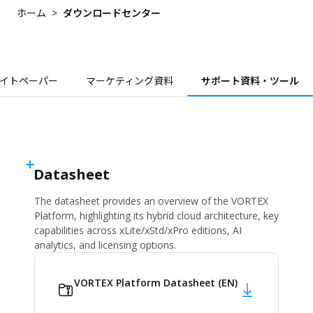
クラウドの移行
会社概要
ホーム
ダウンロードセンター
導入事例
小売業
サイバーセキュリティ
VORTEXブログ
物流・倉庫業
ユーザーポータル
パートナーポータル
モバイル対応
イベント・キャンペーン
不動産管理
統合ソリューション
イトペーパー
マーケティング資料
サポート資料・ツール
価格表
導入事例別ソリューション
最新情報
ダウンロードセンター
アクセス管理
製品概要
電子書・ホワイトペーパー
製品情報
マーケティング資料
Datasheet
カメラ
サポート資料・ツール
The datasheet provides an overview of the VORTEX
Platform, highlighting its hybrid cloud architecture, key
統合周辺装置
サポート
capabilities across xLite/xStd/xPro editions, AI
ネットワークビデオレコーダ
analytics, and licensing options.
購入方法
アクセサリ
ナレッジセンター
VORTEX Platform Datasheet (EN)
お問い合わせ