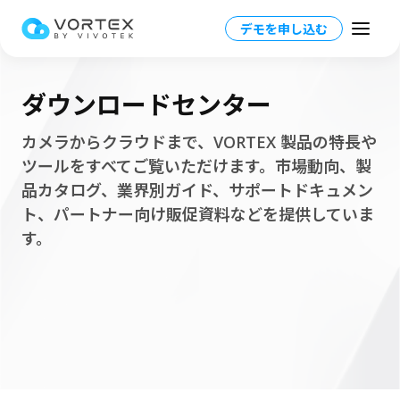
デモを申し込む
ダウンロードセンター
カメラからクラウドまで、VORTEX 製品の特長や
ツールをすべてご覧いただけます。市場動向、製
Japan - 日本語
品カタログ、業界別ガイド、サポートドキュメン
Global – English
ト、パートナー向け販促資料などを提供していま
製品一覧
す。
North America – English
プラットフォーム概要
ソリューション
Taiwan HQ - 繁體中文
プラットフォーム
ソリューション概要
リソース
Japan - 日本語
運用管理
業界別ソリューション
パートナー情報
VORTEX AI
詳細情報
教育業界