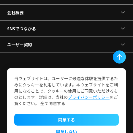
会社概要
VORTEXについて
ニュースリリース
SNSでつながる
パートナーになる
デモを依頼
ユーザー契約
利用規約
お問い合わせ
プライバシーポリシー
エンドユーザー使用許諾契約
当ウェブサイトは、ユーザーに最適な体験を提供するた
サービス利用条件
めにクッキーを利用しています。本ウェブサイトをご利
用になることで、クッキーの使用にご同意いただけるも
VIVOTEK INC.
のとします。詳細は、当社の
プライバシーポリシー
をご
覧ください。 全て同意する
© Copyright 2024 VIVOTEK Inc. All rights reserved.
同意する
同意しない