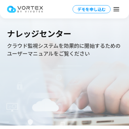
デモを申し込む
ナレッジセンター
クラウド監視システムを効果的に開始するための
ユーザーマニュアルをご覧ください
Japan - 日本語
Global – English
製品一覧
North America – English
プラットフォーム概要
ソリューション
Taiwan HQ - 繁體中文
プラットフォーム
ソリューション概要
リソース
Japan - 日本語
運用管理
業界別ソリューション
パートナー情報
VORTEX AI
詳細情報
教育業界