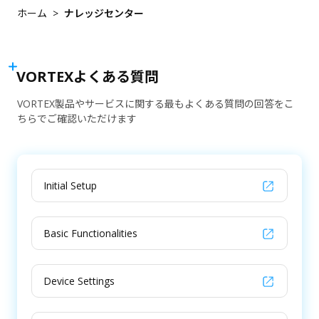
クラウドの移行
会社概要
ホーム
ナレッジセンター
導入事例
小売業
サイバーセキュリティ
VORTEXブログ
物流・倉庫業
ユーザーポータル
パートナーポータル
モバイル対応
イベント・キャンペーン
不動産管理
VORTEXよくある質問
統合ソリューション
価格表
導入事例別ソリューション
VORTEX製品やサービスに関する最もよくある質問の回答をこ
最新情報
ちらでご確認いただけます
ダウンロードセンター
アクセス管理
製品概要
電子書・ホワイトペーパー
製品情報
マーケティング資料
Initial Setup
カメラ
サポート資料・ツール
統合周辺装置
サポート
Basic Functionalities
ネットワークビデオレコーダ
購入方法
アクセサリ
ナレッジセンター
Device Settings
お問い合わせ