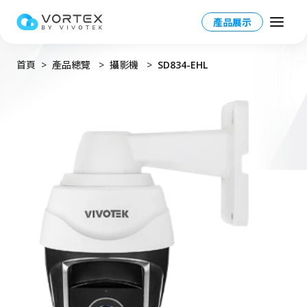
產品展示
首頁
產品總覽
攝影機
SD834-EHL
Taiwan HQ - 繁體中文
Global – English
產品
North America – English
VORTEX 總覽
應用場景
Taiwan HQ - 繁體中文
VORTEX平台
應用場景總覽
資源
Japan - 日本語
運作模式
產業應用
合作夥伴
VORTEX AI
更多資訊
校園