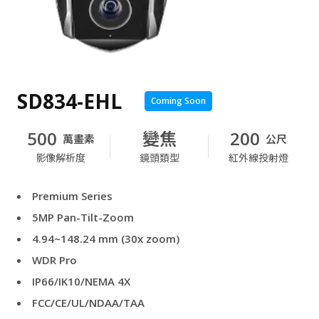
雲端轉型
關於我們
客戶案例
速食餐飲與零售
網路安全
VORTEX 部落格
物流與倉儲業
User Portal
Partner Portal
行動化管理
最新活動
物業管理
整合應用
收費方案
功能應用
SD834-EHL
Coming Soon
產品最新消息
下載中心
門禁管理
產品總覽
500
變焦
200
萬畫素
公尺
電子書與白皮書
影像解析度
鏡頭類型
紅外線投射燈
產品
行銷資料
攝影機
Premium Series
支援文件與工具
5MP Pan-Tilt-Zoom
整合周邊設備
技術支援
4.94~148.24 mm (30x zoom)
網路錄影機
經銷資訊
WDR Pro
配件
知識庫
IP66/IK10/NEMA 4X
FCC/CE/UL/NDAA/TAA
聯絡我們