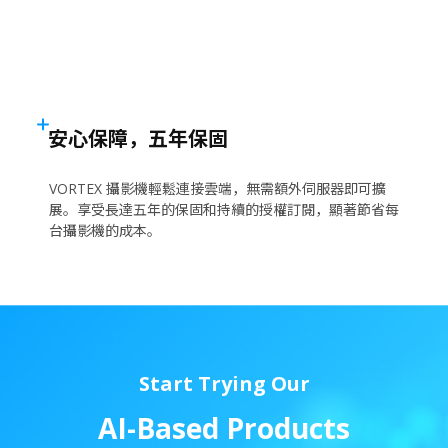
安心保障，五年保固
VORTEX 攝影機輕鬆連接雲端，無需額外伺服器即可擴
展。享受長達五年的保固和持續的授權訂閱，顯著節省每
台攝影機的成本。
Start Trying Our
A
I
-
B
a
s
e
d
P
r
o
d
u
c
t
s